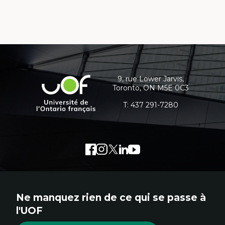
Coordonnées
et
informations
9, rue Lower Jarvis,
Université
Toronto, ON M5E 0C3
supplémentaires
de
l'Ontario
T:
437 291-7280
français
Facebook
Lien
Instagram
Lien
Twitter
Lien
LinkedIn
Lien
Youtube
Lien
externe
externe
externe
externe
externe
au
au
au
au
au
site.
site.
site.
site.
site.
Ne manquez rien de ce qui se passe à
Cet
Cet
Cet
Cet
Cet
l'UOF
hyperlien
hyperlien
hyperlien
hyperlien
hyperlien
s'ouvrira
s'ouvrira
s'ouvrira
s'ouvrira
s'ouvrira