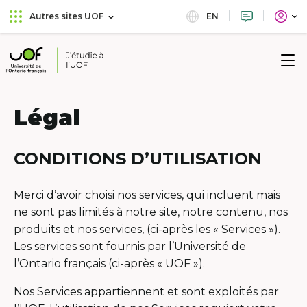
Aller
Passer
EN
Autres sites UOF
au
au
menu
contenu
principal
Université
de
l'Ontario
Légal
français
CONDITIONS D’UTILISATION
Merci d’avoir choisi nos services, qui incluent mais
ne sont pas limités à notre site, notre contenu, nos
produits et nos services, (ci-après les « Services »).
Les services sont fournis par l’Université de
l’Ontario français (ci-après « UOF »).
Nos Services appartiennent et sont exploités par