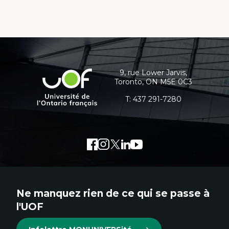
Coordonnées
et
informations
9, rue Lower Jarvis,
Université
Toronto, ON M5E 0C3
supplémentaires
de
l'Ontario
T:
437 291-7280
français
Facebook
Lien
Instagram
Lien
Twitter
Lien
LinkedIn
Lien
Youtube
Lien
externe
externe
externe
externe
externe
au
au
au
au
au
site.
site.
site.
site.
site.
Ne manquez rien de ce qui se passe à
Cet
Cet
Cet
Cet
Cet
l'UOF
hyperlien
hyperlien
hyperlien
hyperlien
hyperlien
s'ouvrira
s'ouvrira
s'ouvrira
s'ouvrira
s'ouvrira