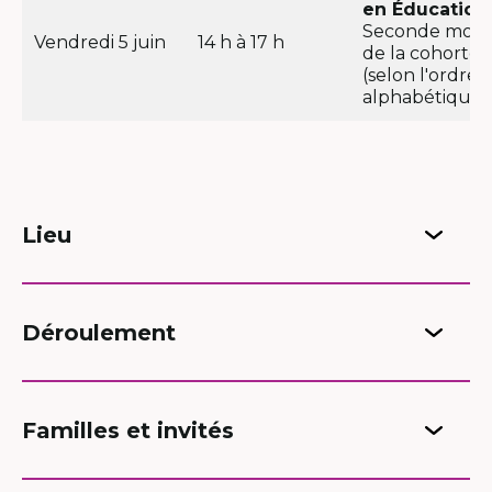
en Éducation
Seconde moiti
Vendredi 5 juin
14 h à 17 h
de la cohorte
(selon l'ordre
alphabétique)
Lieu
Déroulement
Familles et invités