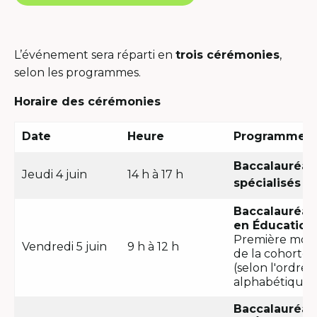
lien
s'ouvrira
dans
une
L’événement sera réparti en
trois cérémonies
,
nouvelle
selon les programmes.
fenêtre
Horaire des cérémonies
Date
Heure
Programme
Baccalauréat
Jeudi 4 juin
14 h à 17 h
spécialisés
Baccalauréat
en Éducation
Première moit
Vendredi 5 juin
9 h à 12 h
de la cohorte
(selon l'ordre
alphabétique)
Baccalauréat